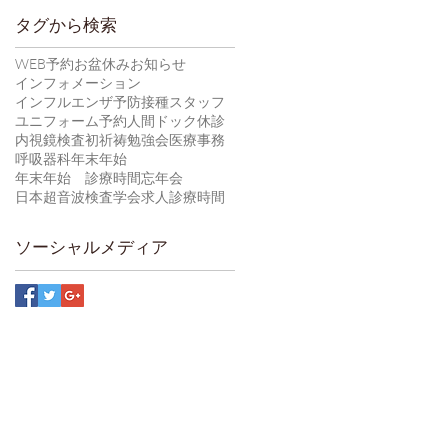
タグから検索
WEB予約
お盆休み
お知らせ
インフォメーション
インフルエンザ予防接種
スタッフ
ユニフォーム
予約
人間ドック
休診
内視鏡検査
初祈祷
勉強会
医療事務
呼吸器科
年末年始
年末年始 診療時間
忘年会
日本超音波検査学会
求人
診療時間
ソーシャルメディア