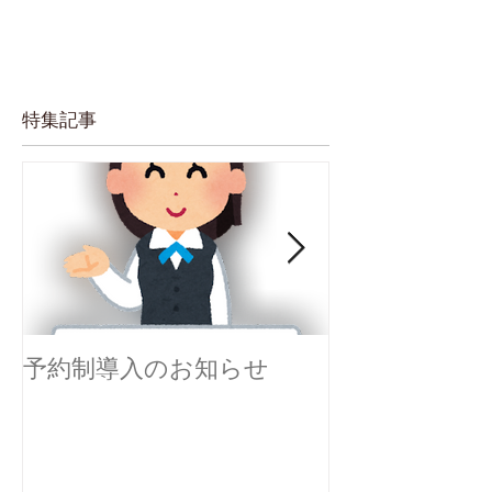
※5/9以降は通常診療となります。
特集記事
予約制導入のお知らせ
感染対策を実
す。